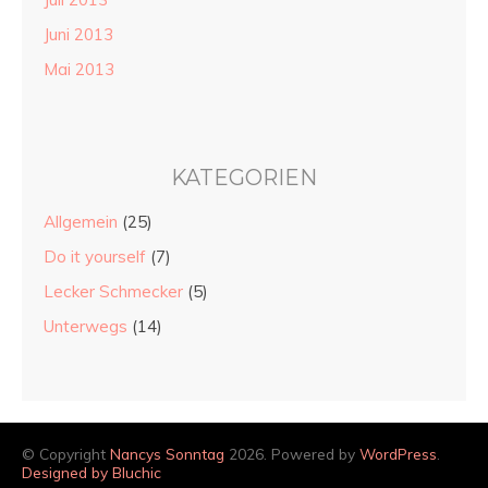
Juni 2013
Mai 2013
KATEGORIEN
Allgemein
(25)
Do it yourself
(7)
Lecker Schmecker
(5)
Unterwegs
(14)
© Copyright
Nancys Sonntag
2026. Powered by
WordPress
.
Designed by Bluchic