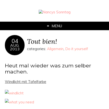
MENU
Tout bien!
04
AUG.
2013
categories:
Allgemein
,
Do it yourself
Heut mal wieder was zum selber
machen.
Windlicht mit Tafelfarbe